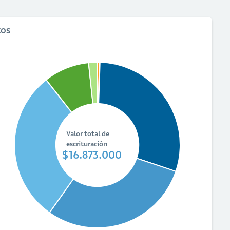
tos
Valor total de
escrituración
$16.873.000