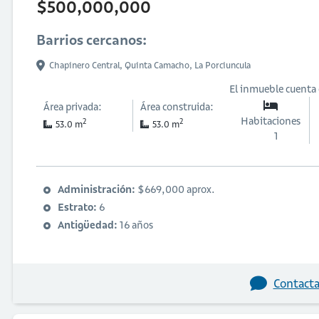
$500,000,000
Barrios cercanos:
Chapinero Central,
Quinta Camacho,
La Porciuncula
El inmueble cuenta
Área privada:
Área construida:
Habitaciones
2
2
53.0 m
53.0 m
1
Administración:
$669,000 aprox.
Estrato:
6
Antigüedad:
16 años
Contacta