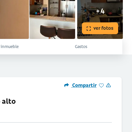
+4
ver fotos
l inmueble
Gastos
Compartir
 alto