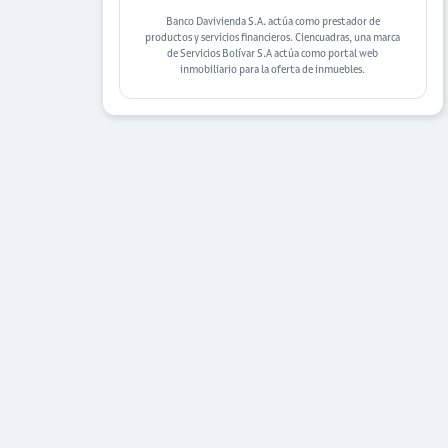
Banco Davivienda S.A. actúa como prestador de
productos y servicios financieros. Ciencuadras, una marca
de Servicios Bolívar S.A actúa como portal web
inmobiliario para la oferta de inmuebles.