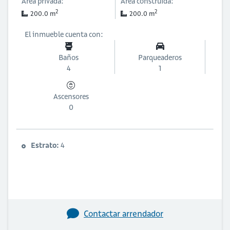
Área privada:
Área construida:
2
2
200.0 m
200.0 m
El inmueble cuenta con:
Baños
Parqueaderos
4
1
Ascensores
0
Estrato:
4
Contactar arrendador