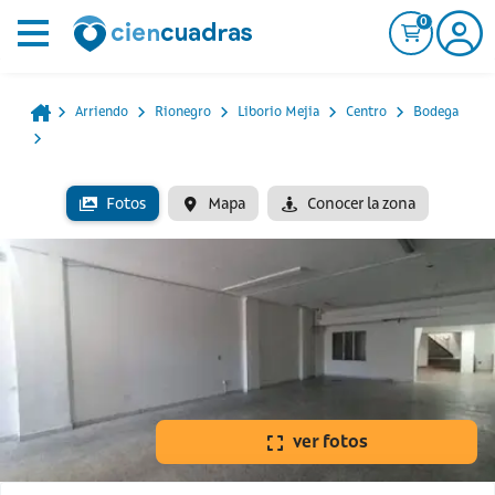
0
Arriendo
Rionegro
Liborio Mejia
Centro
Bodega
Fotos
Mapa
Conocer la zona
ver fotos