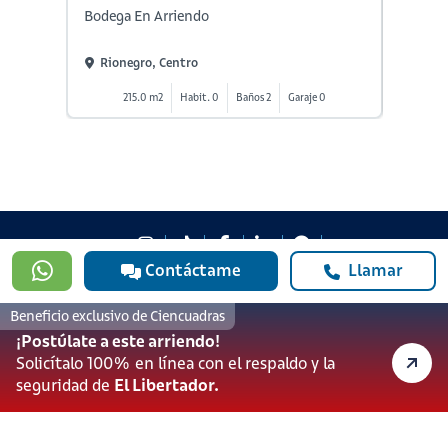
Bodega En Arriendo
Bodega
Rionegro, Centro
Rione
215.0 m2
Habit. 0
Baños 2
Garaje 0
2
Contáctame
Llamar
#923
601 3905331
Beneficio exclusivo de Ciencuadras
lineadesoporte923@serviciosbolivar.com
¡Postúlate a este arriendo!
Canales de preferencia
Solicítalo 100% en línea con el respaldo y la
Preguntas frecuentes
seguridad de
El Libertador.
Políticas de Cookies