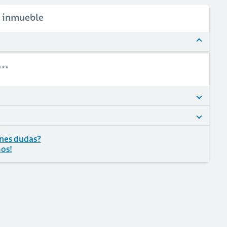
l inmueble
***
nes dudas?
os!