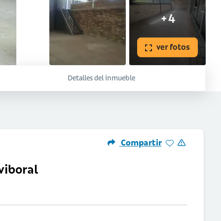
+4
ver fotos
Detalles del inmueble
Compartir
viboral