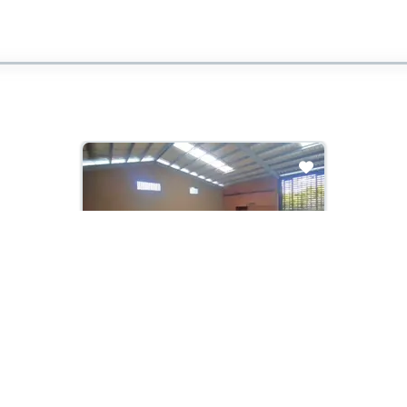
Arriendo con administración:
$12,000,000
Bodega En Arriendo