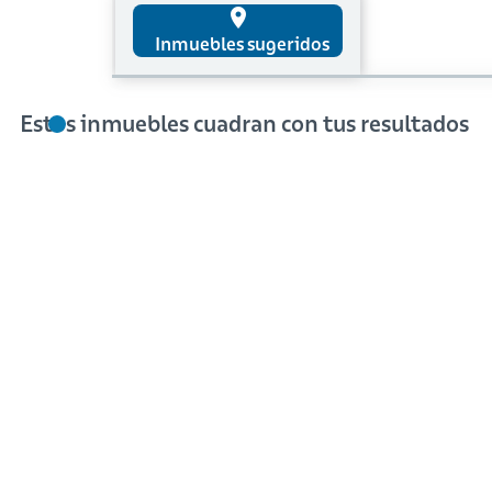
place
Inmuebles sugeridos
Estos inmuebles cuadran con tus resultados