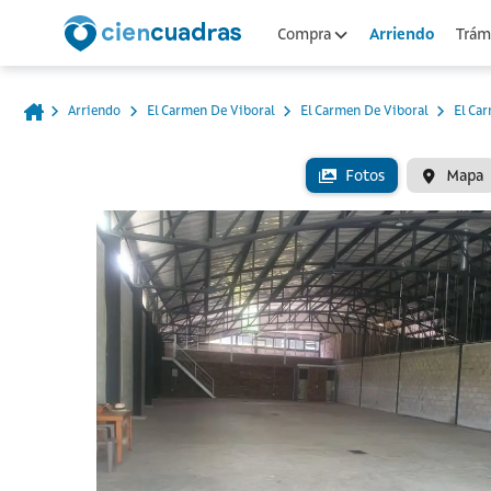
Arriendo
Compra
Trámi
Arriendo
El Carmen De Viboral
El Carmen De Viboral
El Ca
Fotos
Mapa