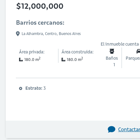
$12,000,000
Barrios cercanos:
La Alhambra,
Centro,
Buenos Aires
El inmueble cuenta
Área privada:
Área construida:
Baños
Parque
2
2
180.0 m
180.0 m
1
Estrato:
3
Contactar