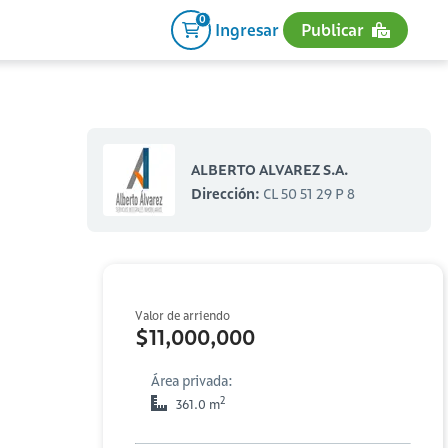
0
Ingresar
Publicar
ALBERTO ALVAREZ S.A.
Dirección:
CL 50 51 29 P 8
Valor de arriendo
$11,000,000
Área privada:
2
361.0 m