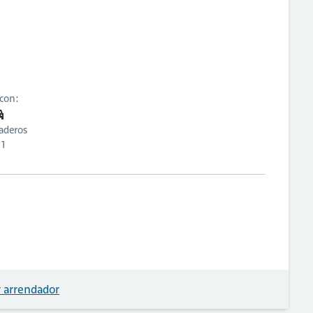
 con:
aderos
1
 arrendador