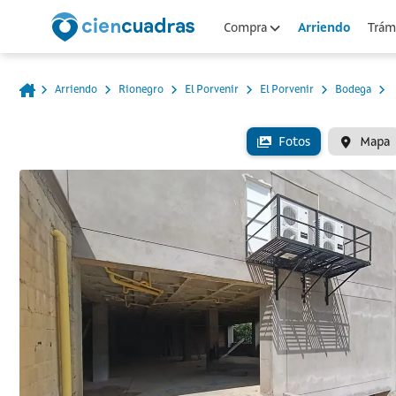
Arriendo
Compra
Trámi
Arriendo
Rionegro
El Porvenir
El Porvenir
Bodega
Fotos
Mapa