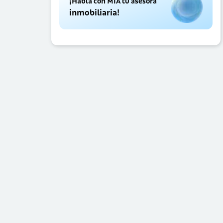
¡Habla con MIA tu asesora
inmobiliaria!