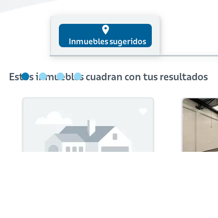
place
Inmuebles sugeridos
Estos inmuebles cuadran con tus resultados
Arriendo con administración:
Arriendo 
$12,000,000
$10,