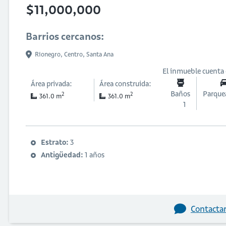
$11,000,000
Barrios cercanos:
Rionegro,
Centro,
Santa Ana
El inmueble cuenta
Área privada:
Área construida:
Baños
Parque
2
2
361.0 m
361.0 m
1
Estrato:
3
Antigüedad:
1 años
Contactar