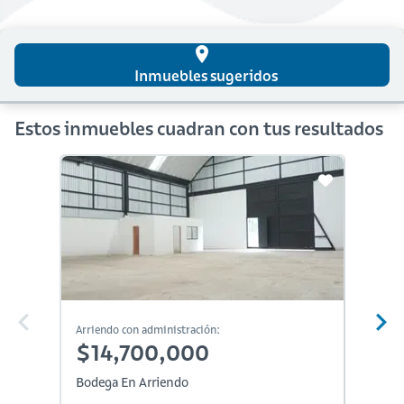
place
Inmuebles sugeridos
Estos inmuebles cuadran con tus resultados
Arriendo con administración:
Arriendo
$14,700,000
$14
Bodega En Arriendo
Bodega