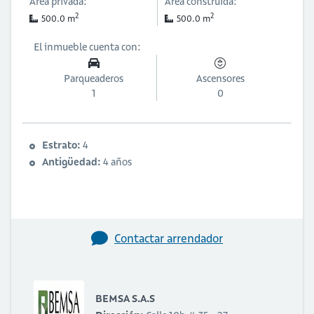
Área privada:
Área construida:
2
2
500.0 m
500.0 m
El inmueble cuenta con:
Parqueaderos
Ascensores
1
0
Estrato:
4
Antigüedad:
4 años
Contactar arrendador
BEMSA S.A.S