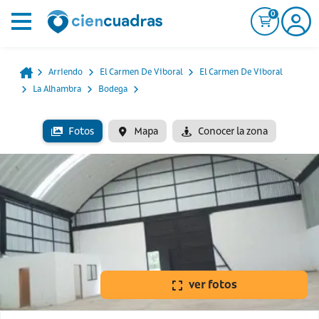
0
Arriendo
El Carmen De Viboral
El Carmen De Viboral
La Alhambra
Bodega
Fotos
Mapa
Conocer la zona
ver fotos