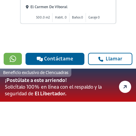
El Carmen De Viboral
El Ca
500.0 m2
Habit. 0
Baños 0
Garaje 0
5
Contáctame
Llamar
Beneficio exclusivo de Ciencuadras
#923
¡Postúlate a este arriendo!
601 3905331
Solicítalo 100% en línea con el respaldo y la
lineadesoporte923@serviciosbolivar.com
seguridad de
El Libertador.
Canales de preferencia
Preguntas frecuentes
Políticas de Cookies
Términos y Condiciones
Política de Tratamiento de Datos Personales