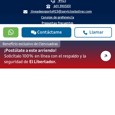
#923
601 3905331
lineadesoporte923@serviciosbolivar.com
Canales de preferencia
Preguntas frecuentes
Contáctame
Llamar
Políticas de Cookies
Términos y Condiciones
Beneficio exclusivo de Ciencuadras
Política de Tratamiento de Datos Personales
¡Postúlate a este arriendo!
Solicítalo 100% en línea con el respaldo y la
Vigilado Superintendencia de Industria y Comercio (SIC)
seguridad de
El Libertador.
Ciencuadras 2026 © - Servicios Bolívar S.A. NIT:
900.311.092-7. Dirección de notificaciones: Av. Cl 26 # 69 76
Bogotá D.C.