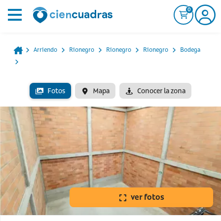
0
Arriendo
Rionegro
Rionegro
Rionegro
Bodega
Fotos
Mapa
Conocer la zona
ver fotos