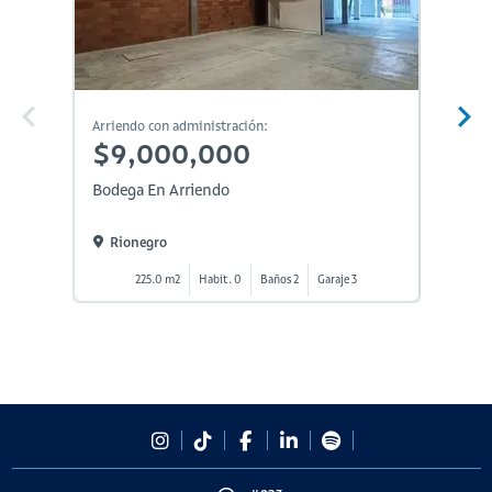
Arriendo con administración:
Arriendo
$9,000,000
$9,
Bodega En Arriendo
Bodega
Rionegro
Rion
225.0 m2
Habit. 0
Baños 2
Garaje 3
2