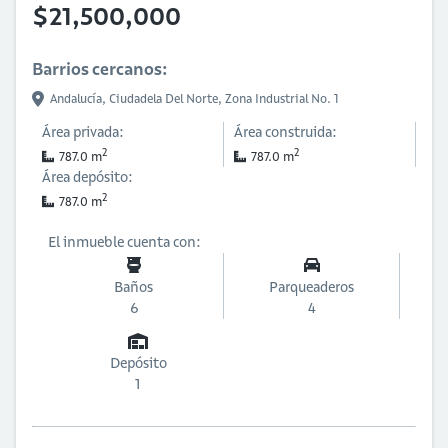
$21,500,000
Barrios cercanos:
Andalucía,
Ciudadela Del Norte,
Zona Industrial No. 1
Área privada:
Área construida:
2
2
787.0 m
787.0 m
Área depósito:
2
787.0 m
El inmueble cuenta con:
Baños
Parqueaderos
6
4
Depósito
1