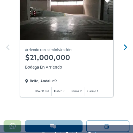
Arriendo con administración:
Arriendo
$21,000,000
$24
Bodega En Arriendo
Bodega
Bello, Andalucía
Bello
1047.0 m2
Habit. 0
Baños 13
Garaje 3
7