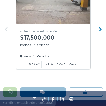
Arriendo con administración:
Arriendo
$17,500,000
$17
Bodega En Arriendo
Bodega
Medellín, Guayabal
Bello
800.0 m2
Habit. 0
Baños 4
Garaje 1
5
Beneficio exclusivo de Ciencuadras