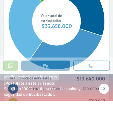
Valor total de
escrituración
$33.658.000
Beneficio exclusivo de Ciencuadras
$13.640.000
Total derechos notariales
¡Postúlate a este arriendo!
Solicítalo 100% en línea con el respaldo y la
Retención en la fuente
$10.000.000
seguridad de
El Libertador.
$570.000
IVA
Hipoteca