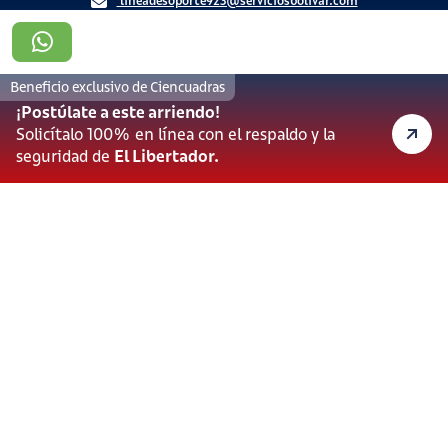
lineadesoporte923@serviciosbolivar.com
Canales de preferencia
Preguntas frecuentes
Beneficio exclusivo de Ciencuadras
Políticas de Cookies
¡Postúlate a este arriendo!
Términos y Condiciones
Solicítalo 100% en línea con el respaldo y la
Política de Tratamiento de Datos Personales
seguridad de
El Libertador.
Vigilado Superintendencia de Industria y Comercio (SIC)
Ciencuadras 2026 © - Servicios Bolívar S.A. NIT:
900.311.092-7. Dirección de notificaciones: Av. Cl 26 # 69 76
Bogotá D.C.