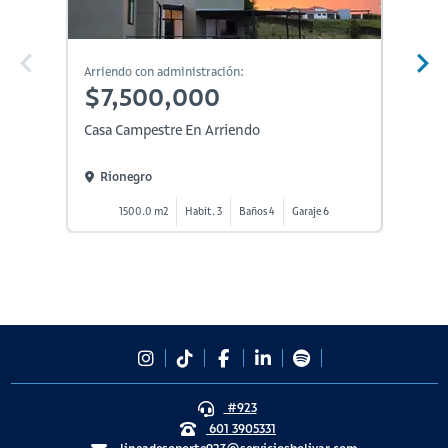
Arriendo con administración:
Arriendo
$7,500,000
$7,
Casa Campestre En Arriendo
Casa Ca
Rionegro
Rion
1500.0 m2
Habit. 3
Baños 4
Garaje 6
1
#923
601 3905331