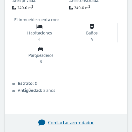
Área privada:
Área construida:
2
2
240.0 m
240.0 m
El inmueble cuenta con:
Habitaciones
Baños
4
4
Parqueaderos
3
Estrato:
0
Antigüedad:
5 años
Contactar arrendador