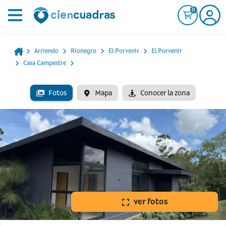
0
Arriendo
Rionegro
El Porvenir
El Porvenir
Casa Campestre
Fotos
Mapa
Conocer la zona
ver fotos