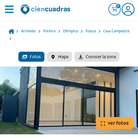
0
Arriendo
Pereira
Olimpica
Toluca
Casa Campestre
Fotos
Mapa
Conocer la zona
ver fotos