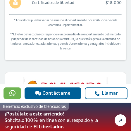
Certificados de libertad
$18.000
* Los valores pueden variar de acuerdo al departamento por atribución de cada
Asamblea Departamental.
**El valor de las copias corresponde a un promedio de comportamiento del mercado
y depende de la cantidad de hojas de la escritura, lo que está sujeto a la cantidad de
linderos, anotaciones, aclaraciones, y demás observaciones y parágrafos incluidos en
la venta.
Contáctame
Llamar
¿Quieres solicitar financiación para
comprar esta vivienda?
Beneficio exclusivo de Ciencuadras
Solicitar ahora
¡Postúlate a este arriendo!
Banco Davivienda S.A. actúa como prestador de productos y servicios financieros.
Solicítalo 100% en línea con el respaldo y la
Ciencuadras, una marca de Servicios Bolívar S.A actúa como portal web
seguridad de
El Libertador.
inmobiliario para la oferta de inmuebles.