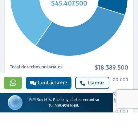
$45.407.500
$18.389.500
Total derechos notariales
Retención en la fuente
$13.500.000
Contáctame
Llamar
$769.500
IVA
Hipoteca
👋🏻 Soy MIA. Puedo ayudarte a encontrar
tu Inmueble ideal.
$4.050.000
Gastos notariales
Hipoteca
Copias**
$70.000