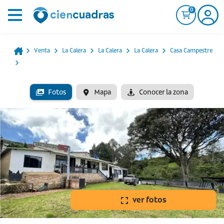
0
Venta
La Calera
La Calera
La Calera
Casa Campestre
Fotos
Mapa
Conocer la zona
ver fotos