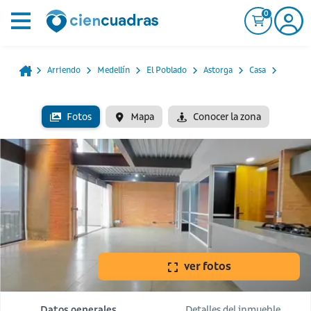
0
Arriendo
Medellín
El Poblado
Astorga
Casa
Fotos
Mapa
Conocer la zona
ver fotos
Datos generales
Detalles del inmueble