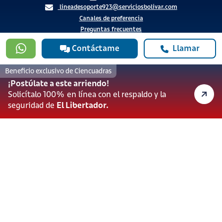
lineadesoporte923@serviciosbolivar.com
Canales de preferencia
Preguntas frecuentes
Contáctame
Llamar
Políticas de Cookies
Términos y Condiciones
Beneficio exclusivo de Ciencuadras
Política de Tratamiento de Datos Personales
¡Postúlate a este arriendo!
Solicítalo 100% en línea con el respaldo y la
Vigilado Superintendencia de Industria y Comercio (SIC)
seguridad de
El Libertador.
Ciencuadras 2026 © - Servicios Bolívar S.A. NIT:
900.311.092-7. Dirección de notificaciones: Av. Cl 26 # 69 76
Bogotá D.C.