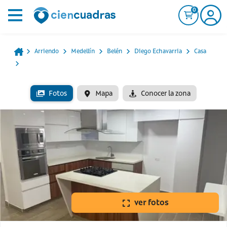
0
Arriendo
Medellín
Belén
Diego Echavarria
Casa
Fotos
Mapa
Conocer la zona
ver fotos