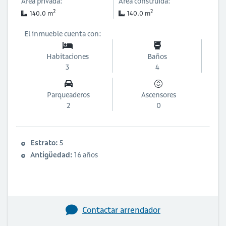
Área privada:
Área construida:
2
2
140.0 m
140.0 m
El inmueble cuenta con:
Habitaciones
Baños
3
4
Parqueaderos
Ascensores
2
0
Estrato:
5
Antigüedad:
16 años
Contactar arrendador