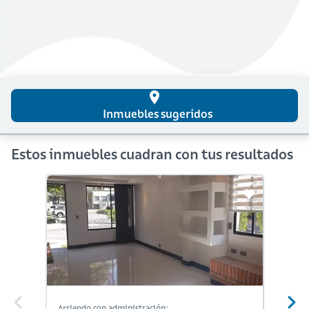
place
Inmuebles sugeridos
Estos inmuebles cuadran con tus resultados
Arriendo con administración:
Arriendo