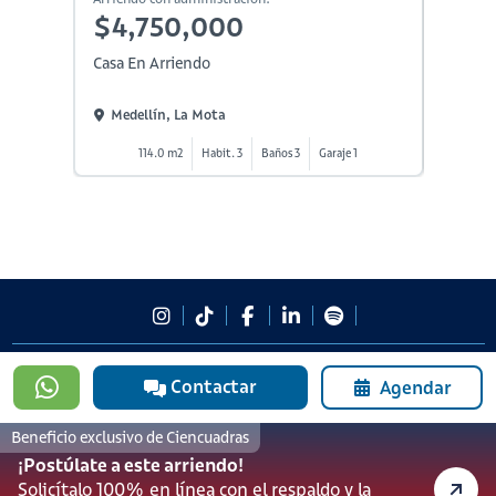
$4,750,000
$5,
Casa En Arriendo
Casa En
Medellín, La Mota
Medel
114.0 m2
Habit. 3
Baños 3
Garaje 1
3
#923
Contactar
Agendar
601 3905331
lineadesoporte923@serviciosbolivar.com
Beneficio exclusivo de Ciencuadras
Canales de preferencia
¡Postúlate a este arriendo!
Preguntas frecuentes
Solicítalo 100% en línea con el respaldo y la