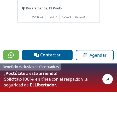
Bucaramanga, El Prado
Buca
150.0 m2
Habit. 3
Baños 3
Garaje 0
1
Contactar
Agendar
Beneficio exclusivo de Ciencuadras
#923
¡Postúlate a este arriendo!
601 3905331
Solicítalo 100% en línea con el respaldo y la
lineadesoporte923@serviciosbolivar.com
seguridad de
El Libertador.
Canales de preferencia
Preguntas frecuentes
Políticas de Cookies
Términos y Condiciones