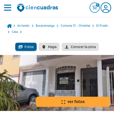
0
Arriendo
Bucaramanga
Comuna 13 - Oriental
El Prado
Casa
Fotos
Mapa
Conocer la zona
ver fotos