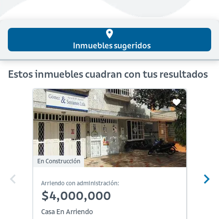
place
Inmuebles sugeridos
Estos inmuebles cuadran con tus resultados
En Construcción
Arriendo con administración:
Arriendo
$4,000,000
$4,
Casa En Arriendo
Casa En