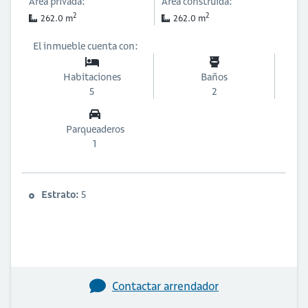
Área privada:
Área construida:
2
2
262.0 m
262.0 m
El inmueble cuenta con:
Habitaciones
Baños
5
2
Parqueaderos
1
Estrato:
5
Contactar arrendador