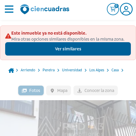
0
Este inmueble ya no está disponible.
Mira otras opciones similares disponibles en la misma zona.
Ver similares
Arriendo
Pereira
Universidad
Los Alpes
Casa
Fotos
Mapa
Conocer la zona