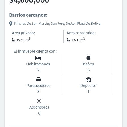
$4,600,000
Barrios cercanos:
Pinares De San Martin,
San Jose,
Sector Plaza De Bolivar
Área privada:
Área construida:
2
2
197.0 m
197.0 m
El inmueble cuenta con:
Habitaciones
Baños
3
6
Parqueaderos
Depósito
3
1
Ascensores
0