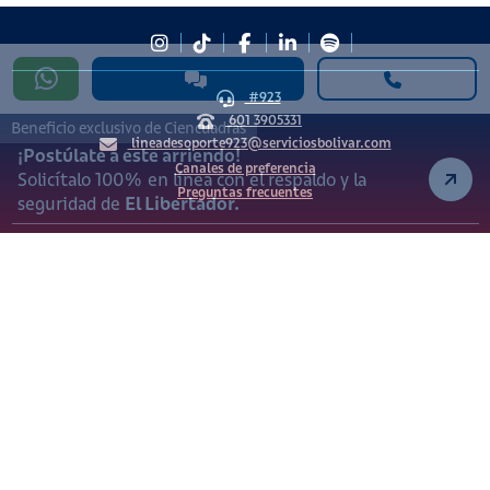
#923
601 3905331
Beneficio exclusivo de Ciencuadras
lineadesoporte923@serviciosbolivar.com
¡Postúlate a este arriendo!
Canales de preferencia
Solicítalo 100% en línea con el respaldo y la
Preguntas frecuentes
seguridad de
El Libertador.
Políticas de Cookies
Términos y Condiciones
Política de Tratamiento de Datos Personales
Vigilado Superintendencia de Industria y Comercio (SIC)
Ciencuadras 2026 © - Servicios Bolívar S.A. NIT:
900.311.092-7. Dirección de notificaciones: Av. Cl 26 # 69 76
Bogotá D.C.