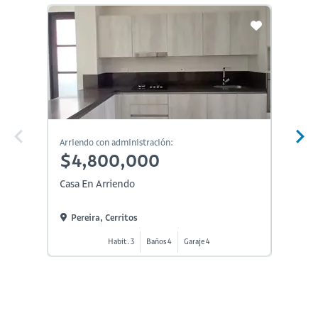
Arriendo con administración:
Arriendo
$4,800,000
$4,
Casa En Arriendo
Casa En
Pereira, Cerritos
Perei
Habit. 3
Baños 4
Garaje 4