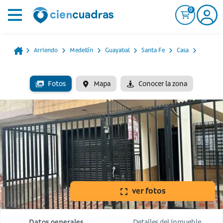
0
Arriendo
Medellín
Guayabal
Santa Fe
Casa
Fotos
Mapa
Conocer la zona
ver fotos
Datos generales
Detalles del inmueble