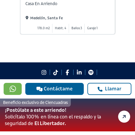
Casa En Arriendo
Casa En
Medellín, Santa Fe
Medel
178.0 m2
Habit. 4
Baños 3
Garaje 1
9
#923
Contáctame
Llamar
601 3905331
lineadesoporte923@serviciosbolivar.com
Beneficio exclusivo de Ciencuadras
Canales de preferencia
¡Postúlate a este arriendo!
Preguntas frecuentes
Solicítalo 100% en línea con el respaldo y la
seguridad de
El Libertador.
Políticas de Cookies