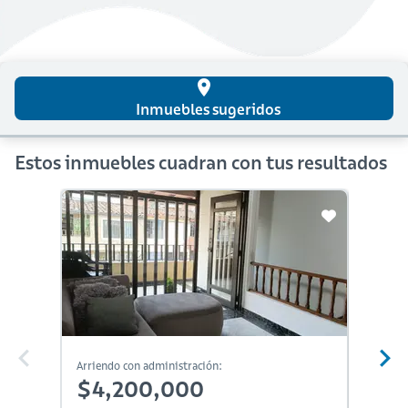
place
Inmuebles sugeridos
Estos inmuebles cuadran con tus resultados
Arriendo con administración:
Arriendo
$4,200,000
$3,