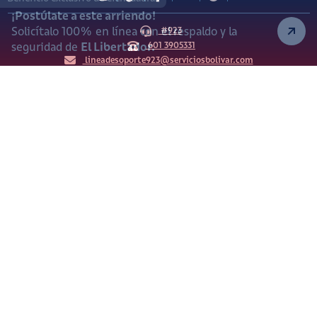
¡Postúlate a este arriendo!
Solicítalo 100% en línea con el respaldo y la
#923
601 3905331
seguridad de
El Libertador.
lineadesoporte923@serviciosbolivar.com
Canales de preferencia
Preguntas frecuentes
Políticas de Cookies
Términos y Condiciones
Política de Tratamiento de Datos Personales
Vigilado Superintendencia de Industria y Comercio (SIC)
Ciencuadras 2026 © - Servicios Bolívar S.A. NIT:
900.311.092-7. Dirección de notificaciones: Av. Cl 26 # 69 76
Bogotá D.C.