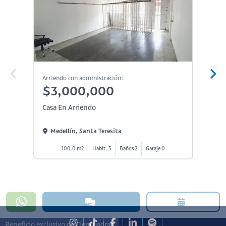
Arriendo con administración:
Arriendo
$3,000,000
$3,
Casa En Arriendo
Casa En
Medellín, Santa Teresita
Medel
100.0 m2
Habit. 3
Baños 2
Garaje 0
1
Beneficio exclusivo de Ciencuadras