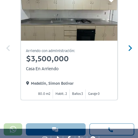
Arriendo con administración:
Arriendo
$3,500,000
$3,
Casa En Arriendo
Casa En
Medellín, Simon Bolivar
Medel
80.0 m2
Habit. 2
Baños 3
Garaje 0
1