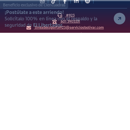
Beneficio exclusivo de Ciencuadras
¡Postúlate a este arriendo!
#923
Solicítalo 100% en línea con el respaldo y la
601 3905331
seguridad de
El Libertador.
lineadesoporte923@serviciosbolivar.com
Canales de preferencia
Preguntas frecuentes
Políticas de Cookies
Términos y Condiciones
Política de Tratamiento de Datos Personales
Vigilado Superintendencia de Industria y Comercio (SIC)
Ciencuadras 2026 © - Servicios Bolívar S.A. NIT:
900.311.092-7. Dirección de notificaciones: Av. Cl 26 # 69 76
Bogotá D.C.