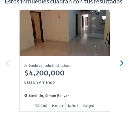
Estos inmuebles cuadran con tus resultados
En Constr
Arriendo con administración:
Arriendo
$4,200,000
$4,
Casa En Arriendo
Casa En
Medellín, Simon Bolivar
Medel
150.0 m2
Habit. 6
Baños 4
Garaje 0
9