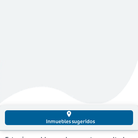
place
Inmuebles sugeridos