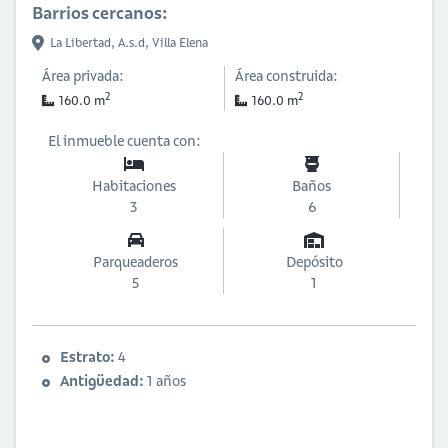
Barrios cercanos:
La Libertad,
A.s.d,
Villa Elena
Área privada:
Área construida:
2
2
160.0 m
160.0 m
El inmueble cuenta con:
Habitaciones
Baños
3
6
Parqueaderos
Depósito
5
1
Estrato:
4
Antigüedad:
1 años