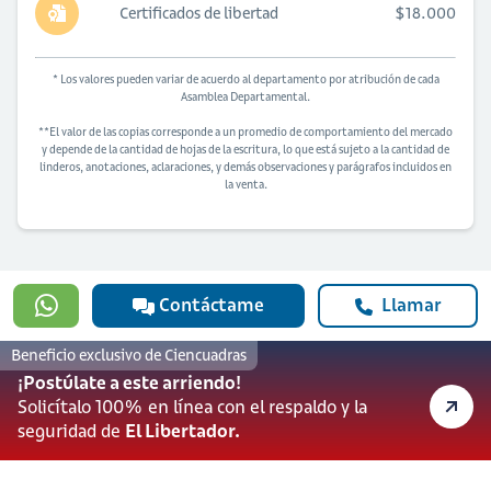
Certificados de libertad
$18.000
* Los valores pueden variar de acuerdo al departamento por atribución de cada
Asamblea Departamental.
**El valor de las copias corresponde a un promedio de comportamiento del mercado
y depende de la cantidad de hojas de la escritura, lo que está sujeto a la cantidad de
linderos, anotaciones, aclaraciones, y demás observaciones y parágrafos incluidos en
la venta.
Contáctame
Llamar
Beneficio exclusivo de Ciencuadras
¿Quieres solicitar financiación para
comprar esta vivienda?
¡Postúlate a este arriendo!
Solicitar ahora
Solicítalo 100% en línea con el respaldo y la
seguridad de
El Libertador.
Banco Davivienda S.A. actúa como prestador de productos y servicios financieros.
Ciencuadras, una marca de Servicios Bolívar S.A actúa como portal web
inmobiliario para la oferta de inmuebles.