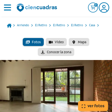
0
Arriendo
El Retiro
El Retiro
El Retiro
Casa
Fotos
Video
Mapa
Conocer la zona
ver fotos