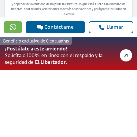
y depende de la cantidad de hojas de la escritura, lo que está sujeto a la cantidad de
linderos, anotaciones, aclaraciones, y demás observaciones y parágrafos incluidos en
la venta.
Contáctame
Llamar
Beneficio exclusivo de Ciencuadras
¡Postúlate a este arriendo!
Solicítalo 100% en línea con el respaldo y la
seguridad de
El Libertador.
¿Quieres solicitar financiación para
comprar esta vivienda?
Solicitar ahora
Banco Davivienda S.A. actúa como prestador de productos y servicios financieros.
Ciencuadras, una marca de Servicios Bolívar S.A actúa como portal web
inmobiliario para la oferta de inmuebles.