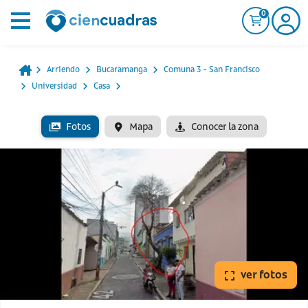
0
Arriendo
Bucaramanga
Comuna 3 - San Francisco
Universidad
Casa
Fotos
Mapa
Conocer la zona
ver fotos