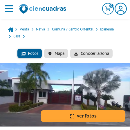
0
Venta
Neiva
Comuna 7 Centro Oriental
Ipanema
Casa
Fotos
Mapa
Conocer la zona
ver fotos