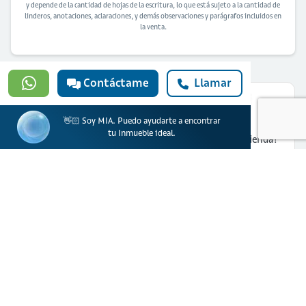
y depende de la cantidad de hojas de la escritura, lo que está sujeto a la cantidad de
linderos, anotaciones, aclaraciones, y demás observaciones y parágrafos incluidos en
la venta.
Contáctame
Llamar
👋🏻 Soy MIA. Puedo ayudarte a encontrar
tu Inmueble ideal.
¿Quieres solicitar financiación para
comprar esta vivienda?
Solicitar ahora
Banco Davivienda S.A. actúa como prestador de productos y servicios financieros.
Ciencuadras, una marca de Servicios Bolívar S.A actúa como portal web
inmobiliario para la oferta de inmuebles.