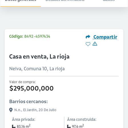
Código:
8492-4597434
Compartir
Casa en venta, La rioja
Neiva, Comuna 10, La rioja
Valor de compra:
$295,000,000
Barrios cercanos:
N.n.,
El Jardin,
20 De Julio
Área privada:
Área construida:
2
2
83.16 m
97.6 m