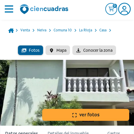
0
Venta
Neiva
Comuna 10
La Rioja
Casa
Fotos
Mapa
Conocer la zona
ver fotos
Datos generales
Detalles del inmueble
Gastos