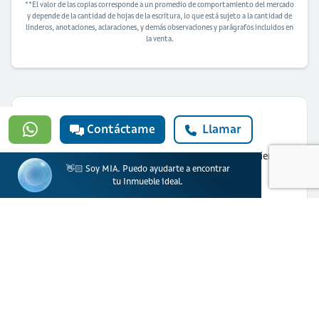
**El valor de las copias corresponde a un promedio de comportamiento del mercado
y depende de la cantidad de hojas de la escritura, lo que está sujeto a la cantidad de
linderos, anotaciones, aclaraciones, y demás observaciones y parágrafos incluidos en
la venta.
Contáctame
Llamar
¿Quieres solicitar financiación para
comprar esta vivienda?
👋🏻 Soy MIA. Puedo ayudarte a encontrar
Solicitar ahora
tu Inmueble ideal.
Banco Davivienda S.A. actúa como prestador de productos y servicios financieros.
Ciencuadras, una marca de Servicios Bolívar S.A actúa como portal web
inmobiliario para la oferta de inmuebles.