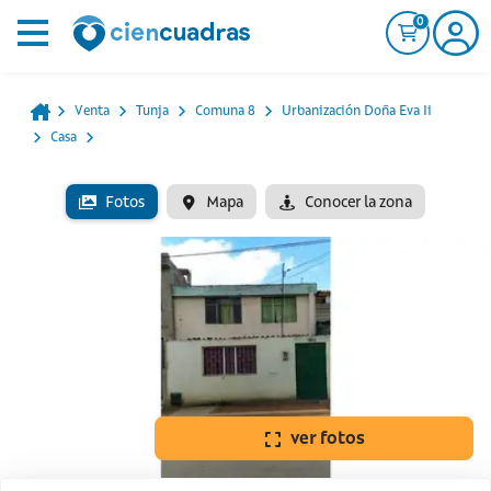
0
Venta
Tunja
Comuna 8
Urbanización Doña Eva Ii
Casa
Fotos
Mapa
Conocer la zona
ver fotos