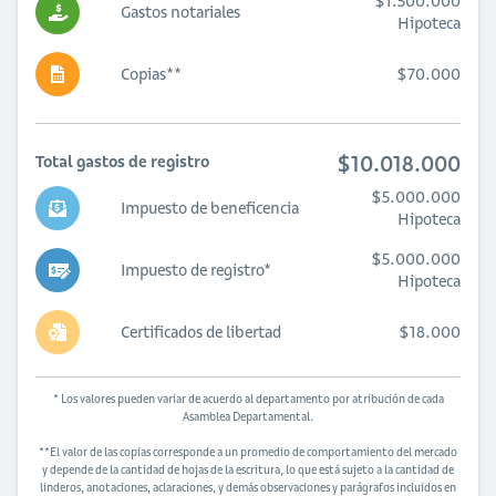
$1.500.000
Gastos notariales
Hipoteca
Copias**
$70.000
$10.018.000
Total gastos de registro
$5.000.000
Impuesto de beneficencia
Hipoteca
$5.000.000
Impuesto de registro*
Hipoteca
Certificados de libertad
$18.000
* Los valores pueden variar de acuerdo al departamento por atribución de cada
Asamblea Departamental.
**El valor de las copias corresponde a un promedio de comportamiento del mercado
y depende de la cantidad de hojas de la escritura, lo que está sujeto a la cantidad de
linderos, anotaciones, aclaraciones, y demás observaciones y parágrafos incluidos en