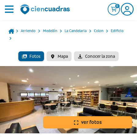
0
Arriendo
Medellín
La Candelaria
Colon
Edificio
Fotos
Mapa
Conocer la zona
ver fotos