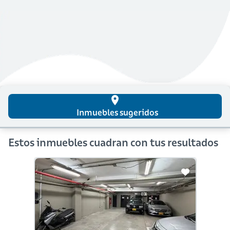
place
Inmuebles sugeridos
Estos inmuebles cuadran con tus resultados