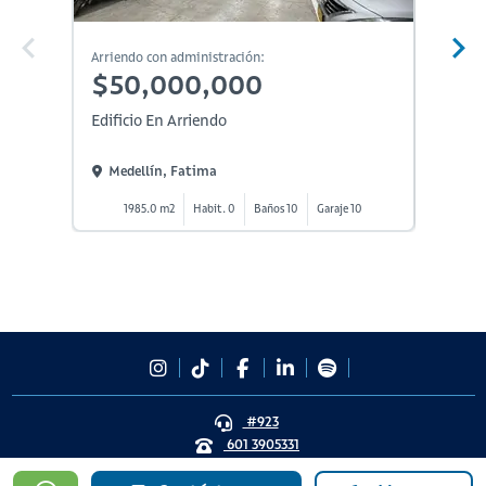
En Constr
Arriendo con administración:
Arriendo
$50,000,000
$45
Edificio En Arriendo
Edifici
Medellín, Fatima
Medel
1985.0 m2
Habit. 0
Baños 10
Garaje 10
140
#923
601 3905331
lineadesoporte923@serviciosbolivar.com