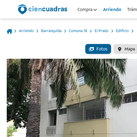
Arriendo
Compra
Trámi
Arriendo
Barranquilla
Comuna 18
El Prado
Edificio
Fotos
Mapa