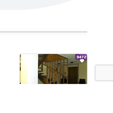
En Construcción
Arriendo con administración:
$35,000,000