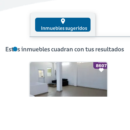
place
Inmuebles sugeridos
Estos inmuebles cuadran con tus resultados
En Construcción
Arriendo con administración:
$30,000,000