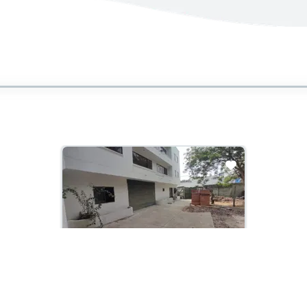
En Construcción
Arriendo con administración:
$30,000,000