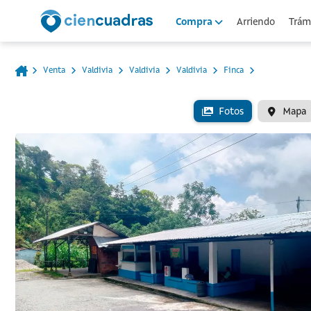
Arriendo
Trámi
Compra
Venta
Valdivia
Valdivia
Valdivia
Finca
Fotos
Mapa