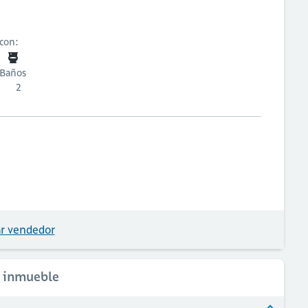
 con:
Baños
2
r vendedor
l inmueble