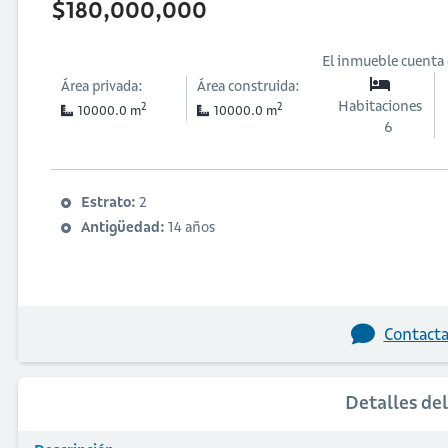
$180,000,000
El inmueble cuenta
Área privada:
Área construida:
Habitaciones
2
2
10000.0 m
10000.0 m
6
Estrato:
2
Antigüedad:
14 años
Contacta
Detalles de