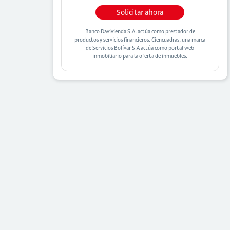
Solicitar ahora
Banco Davivienda S.A. actúa como prestador de
productos y servicios financieros. Ciencuadras, una marca
de Servicios Bolívar S.A actúa como portal web
inmobiliario para la oferta de inmuebles.