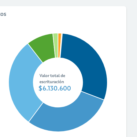
tos
Valor total de
escrituración
$6.130.600