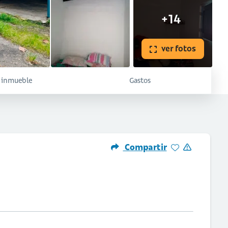
+14
ver fotos
l inmueble
Gastos
Compartir