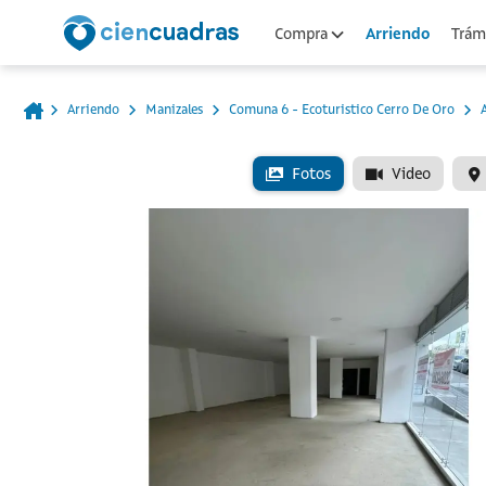
Arriendo
Compra
Trámi
Arriendo
Manizales
Comuna 6 - Ecoturistico Cerro De Oro
A
Fotos
Video