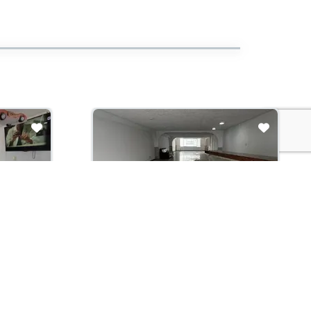
Arriendo con administración:
$7,000,000
Local En Arriendo