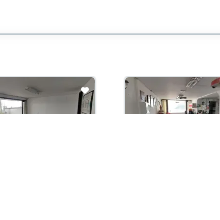
con administración:
Arriendo con administración:
00,000
$7,500,000
 Arriendo
Local En Arriendo