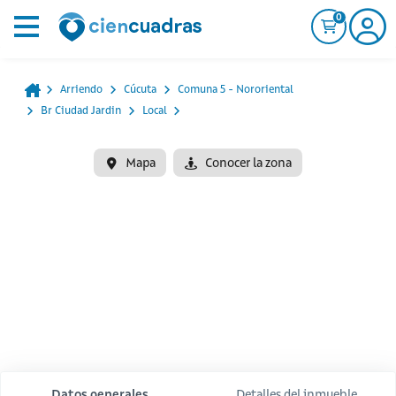
0
Arriendo
Cúcuta
Comuna 5 - Nororiental
Br Ciudad Jardin
Local
Mapa
Conocer la zona
Datos generales
Detalles del inmueble