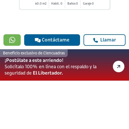
60.0 m2
Habit. 0
Baños 0
Garaje 0
5
Contáctame
Llamar
Beneficio exclusivo de Ciencuadras
¡Postúlate a este arriendo!
#923
Solicítalo 100% en línea con el respaldo y la
601 3905331
lineadesoporte923@serviciosbolivar.com
seguridad de
El Libertador.
Canales de preferencia
Preguntas frecuentes
Políticas de Cookies
Términos y Condiciones
Política de Tratamiento de Datos Personales
Vigilado Superintendencia de Industria y Comercio (SIC)