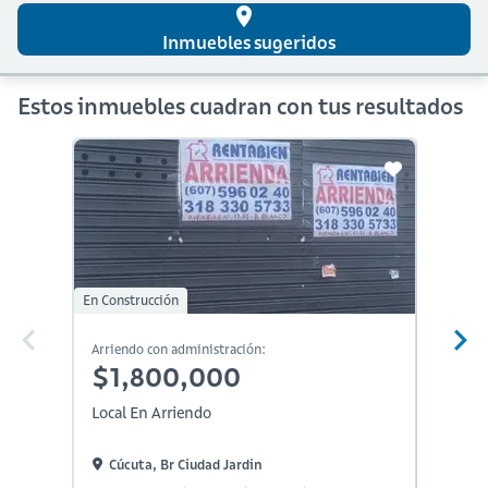
place
Inmuebles sugeridos
Estos inmuebles cuadran con tus resultados
En Construcción
En Constr
Arriendo con administración:
Arriendo
$1,800,000
$2,
Local En Arriendo
Local E
Cúcuta, Br Ciudad Jardin
Cúcu