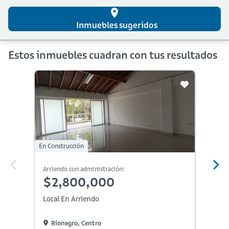
place
Inmuebles sugeridos
Estos inmuebles cuadran con tus resultados
En Construcción
Arriendo con administración:
Arriendo
$2,800,000
$2,
Local En Arriendo
Local E
Rionegro, Centro
Rione