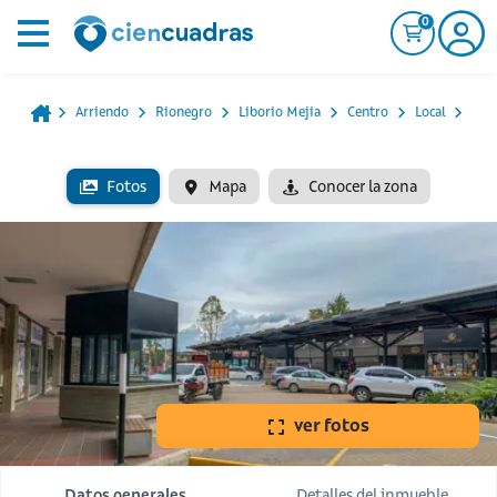
0
Arriendo
Rionegro
Liborio Mejia
Centro
Local
Fotos
Mapa
Conocer la zona
ver fotos
Datos generales
Detalles del inmueble