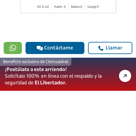
40.0 m2
Habit. 0
Baños 0
Garaje 0
4
Contáctame
Llamar
Beneficio exclusivo de Ciencuadras
#923
¡Postúlate a este arriendo!
601 3905331
Solicítalo 100% en línea con el respaldo y la
lineadesoporte923@serviciosbolivar.com
seguridad de
El Libertador.
Canales de preferencia
Preguntas frecuentes
Políticas de Cookies
Términos y Condiciones
Política de Tratamiento de Datos Personales
Vigilado Superintendencia de Industria y Comercio (SIC)