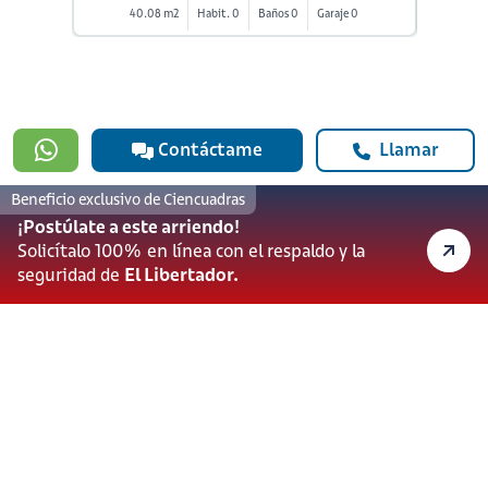
40.08 m2
Habit. 0
Baños 0
Garaje 0
9
Contáctame
Llamar
Beneficio exclusivo de Ciencuadras
¡Postúlate a este arriendo!
#923
Solicítalo 100% en línea con el respaldo y la
601 3905331
seguridad de
El Libertador.
lineadesoporte923@serviciosbolivar.com
Canales de preferencia
Preguntas frecuentes
Políticas de Cookies
Términos y Condiciones
Política de Tratamiento de Datos Personales
Vigilado Superintendencia de Industria y Comercio (SIC)