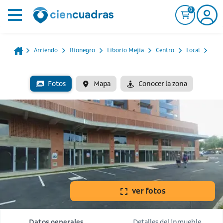
0
Arriendo
Rionegro
Liborio Mejia
Centro
Local
Fotos
Mapa
Conocer la zona
ver fotos
Datos generales
Detalles del inmueble