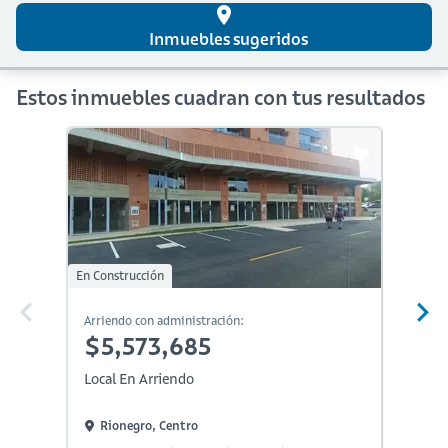
place
Inmuebles sugeridos
Estos inmuebles cuadran con tus resultados
En Construcción
Arriendo con administración:
Arriendo
$5,573,685
$7,
Local En Arriendo
Local E
Rionegro, Centro
Rione