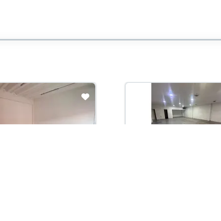
con administración:
Arriendo con administración:
00,000
$3,500,000
 Arriendo
Local En Arriendo