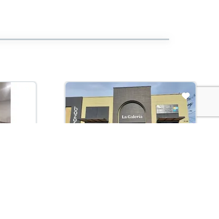
Arriendo con administración:
$3,800,000
Local En Arriendo