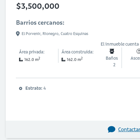
$3,500,000
Barrios cercanos:
El Porvenir,
Rionegro,
Cuatro Esquinas
El inmueble cuenta
Área privada:
Área construida:
Baños
Asce
2
2
162.0 m
162.0 m
2
Estrato:
4
Contactar