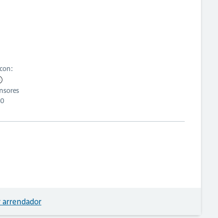
 con:
nsores
0
 arrendador