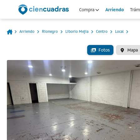
Arriendo
Compra
Trámi
Arriendo
Rionegro
Liborio Mejia
Centro
Local
Fotos
Mapa