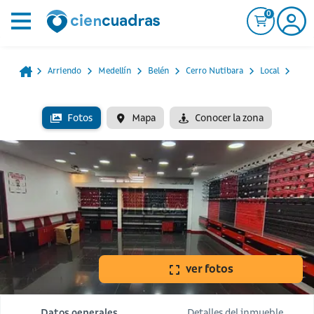
0
Arriendo
Medellín
Belén
Cerro Nutibara
Local
Fotos
Mapa
Conocer la zona
ver fotos
Datos generales
Detalles del inmueble