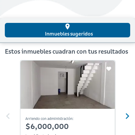
place
Inmuebles sugeridos
Estos inmuebles cuadran con tus resultados
Arriendo con administración:
Arriendo
$6,000,000
$6,