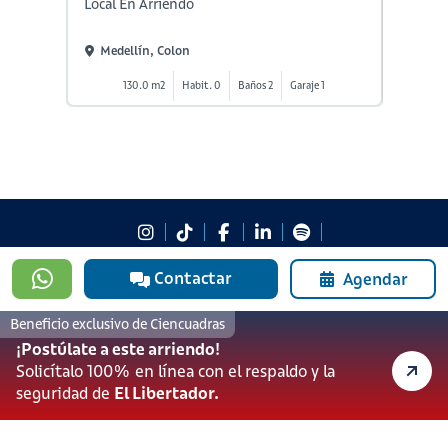
Local En Arriendo
Local E
Medellín, Colon
Medel
130.0 m2
Habit. 0
Baños 2
Garaje 1
8
Contactar
Agendar
#923
601 3905331
Beneficio exclusivo de Ciencuadras
lineadesoporte923@serviciosbolivar.com
Canales de preferencia
¡Postúlate a este arriendo!
Preguntas frecuentes
Solicítalo 100% en línea con el respaldo y la
seguridad de
El Libertador.
Políticas de Cookies
Términos y Condiciones