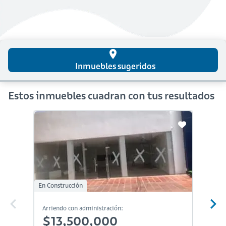
place
Inmuebles sugeridos
Estos inmuebles cuadran con tus resultados
En Construcción
En Constr
Arriendo con administración:
Arriendo
$13,500,000
$15