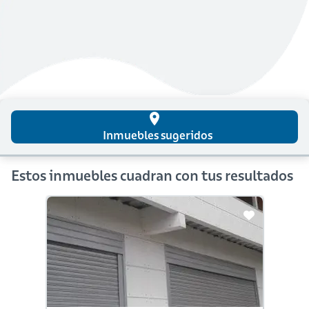
place
Inmuebles sugeridos
Estos inmuebles cuadran con tus resultados
En Constr