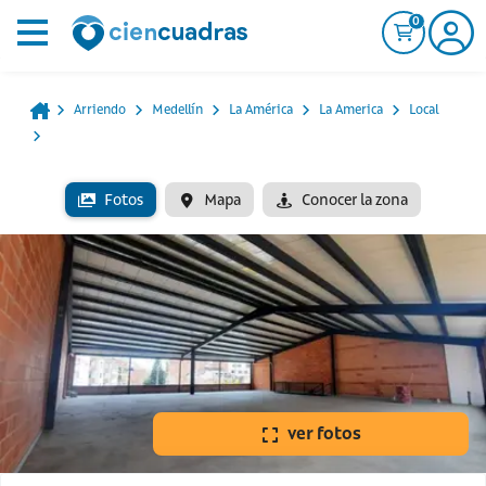
0
Arriendo
Medellín
La América
La America
Local
Fotos
Mapa
Conocer la zona
ver fotos