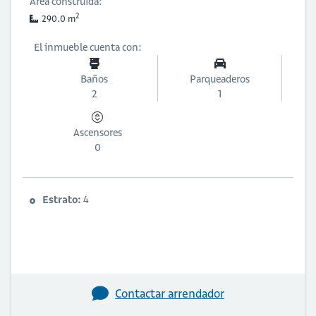
Área construida:
2
290.0 m
El inmueble cuenta con:
Baños
Parqueaderos
2
1
Ascensores
0
Estrato:
4
Contactar arrendador