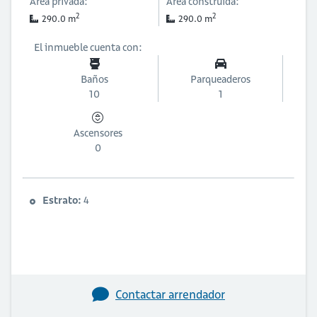
Área privada:
Área construida:
2
2
290.0 m
290.0 m
El inmueble cuenta con:
Baños
Parqueaderos
10
1
Ascensores
0
Estrato:
4
Contactar arrendador