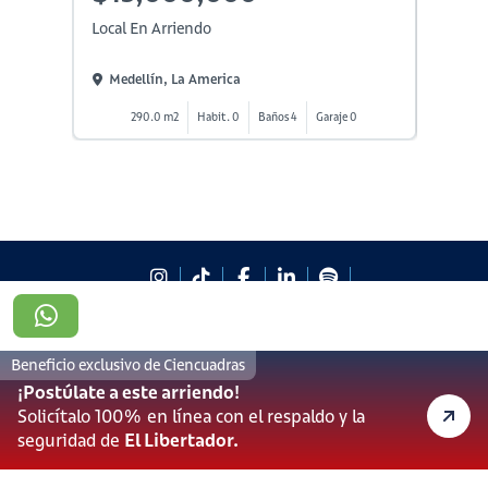
Local En Arriendo
Local E
Medellín, La America
Medel
290.0 m2
Habit. 0
Baños 4
Garaje 0
2
#923
601 3905331
Beneficio exclusivo de Ciencuadras
lineadesoporte923@serviciosbolivar.com
¡Postúlate a este arriendo!
Canales de preferencia
Solicítalo 100% en línea con el respaldo y la
Preguntas frecuentes
seguridad de
El Libertador.
Políticas de Cookies