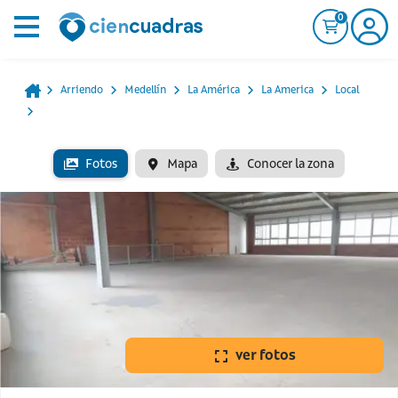
0
Arriendo
Medellín
La América
La America
Local
Fotos
Mapa
Conocer la zona
ver fotos