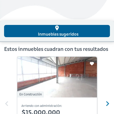
place
Inmuebles sugeridos
Estos inmuebles cuadran con tus resultados
En Construcción
Arriendo con administración:
Arriendo
$15,000,000
$15