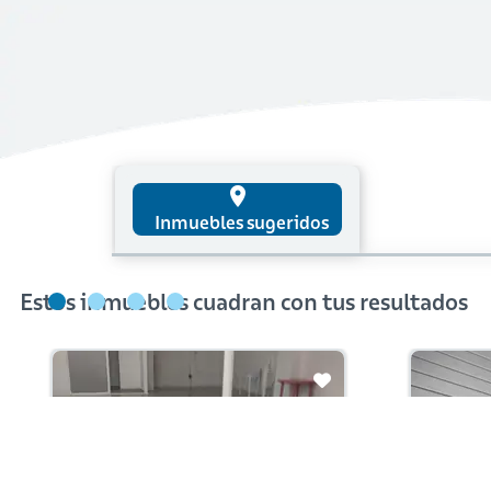
place
Inmuebles sugeridos
Estos inmuebles cuadran con tus resultados