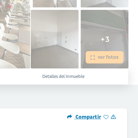
+3
ver fotos
Detalles del inmueble
Compartir