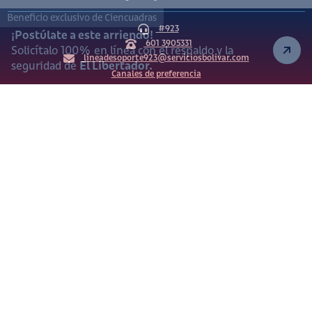
Beneficio exclusivo de Ciencuadras
#923
¡Postúlate a este arriendo!
601 3905331
Solicítalo 100% en línea con el respaldo y la
lineadesoporte923@serviciosbolivar.com
seguridad de
El Libertador.
Canales de preferencia
Preguntas frecuentes
Políticas de Cookies
Términos y Condiciones
Política de Tratamiento de Datos Personales
Vigilado Superintendencia de Industria y Comercio (SIC)
Ciencuadras 2026 © - Servicios Bolívar S.A. NIT:
900.311.092-7. Dirección de notificaciones: Av. Cl 26 # 69 76
Bogotá D.C.