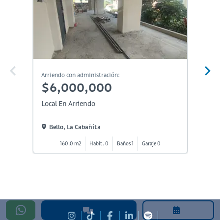
Arriendo con administración:
Arriendo
$6,000,000
$6,
Local En Arriendo
Local E
Bello, La Cabañita
Bello
160.0 m2
Habit. 0
Baños 1
Garaje 0
1