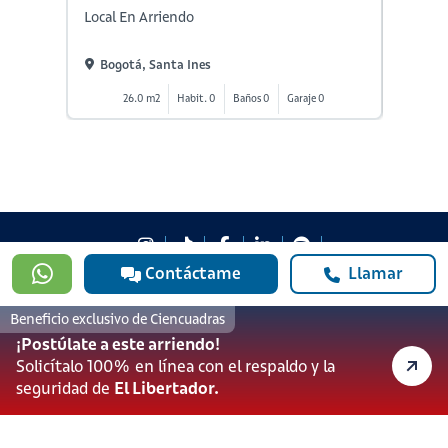
Local En Arriendo
Local E
Bogotá, Santa Ines
Bogot
26.0 m2
Habit. 0
Baños 0
Garaje 0
5
Contáctame
Llamar
#923
601 3905331
Beneficio exclusivo de Ciencuadras
lineadesoporte923@serviciosbolivar.com
¡Postúlate a este arriendo!
Canales de preferencia
Solicítalo 100% en línea con el respaldo y la
Preguntas frecuentes
seguridad de
El Libertador.
Políticas de Cookies