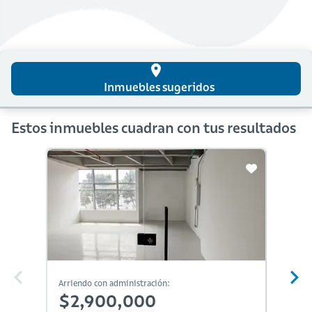
place
Inmuebles sugeridos
Estos inmuebles cuadran con tus resultados
En Constr
Arriendo con administración:
Arriendo
$2,900,000
$2,