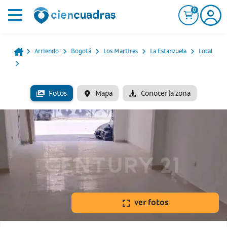
0
Arriendo
Bogotá
Los Martires
La Estanzuela
Local
Fotos
Mapa
Conocer la zona
ver fotos