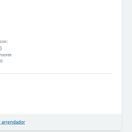
 con:
nsores
0
 arrendador