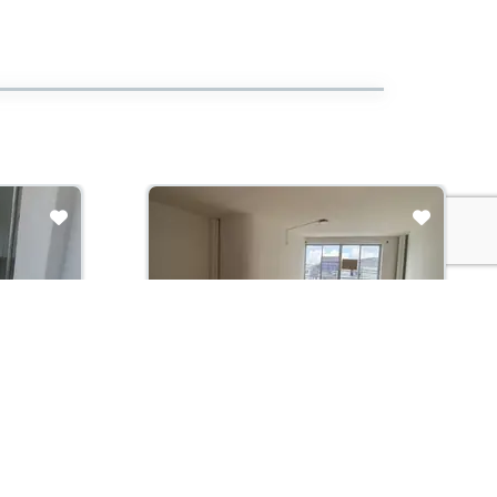
Arriendo con administración:
$2,000,000
Local En Arriendo