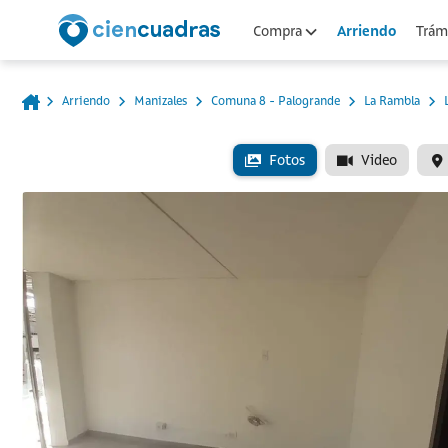
Arriendo
Compra
Trámi
Arriendo
Manizales
Comuna 8 - Palogrande
La Rambla
Fotos
Video