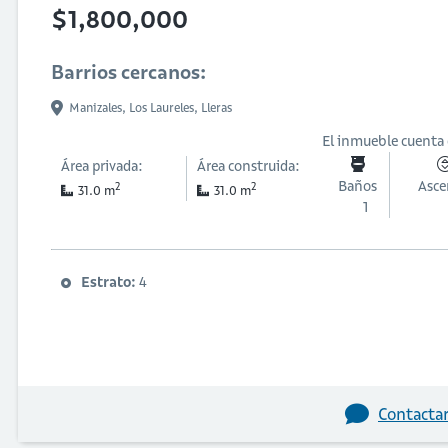
$1,800,000
Barrios cercanos:
Manizales,
Los Laureles,
Lleras
El inmueble cuenta
Área privada:
Área construida:
Baños
Asce
2
2
31.0 m
31.0 m
1
Estrato:
4
Contactar