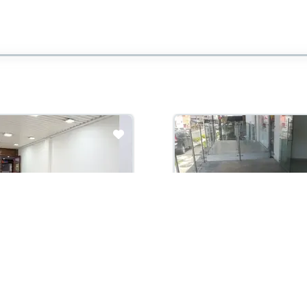
con administración:
Arriendo con administración:
00,000
$1,800,000
 Arriendo
Local En Arriendo