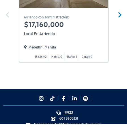
Arriendo con administración:
Arriendo
$17,160,000
$14
Local En Arriendo
Local E
Medellín, Manila
Medel
156.0 m2
Habit. 0
Baños 1
Garaje 0
1
#923
601 3905331
lineadesoporte923@serviciosbolivar.com