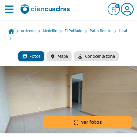
0
Arriendo
Medellín
El Poblado
Patio Bonito
Local
Fotos
Mapa
Conocer la zona
ver fotos