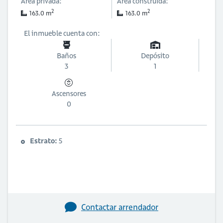
Área privada:
Área construida:
2
2
163.0 m
163.0 m
El inmueble cuenta con:
Baños
Depósito
3
1
Ascensores
0
Estrato:
5
Contactar arrendador