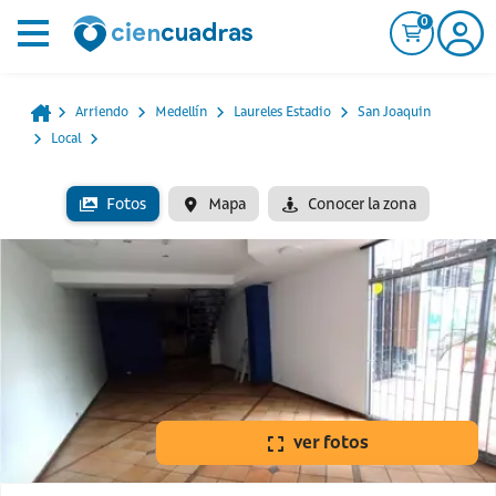
0
Arriendo
Medellín
Laureles Estadio
San Joaquin
Local
Fotos
Mapa
Conocer la zona
ver fotos