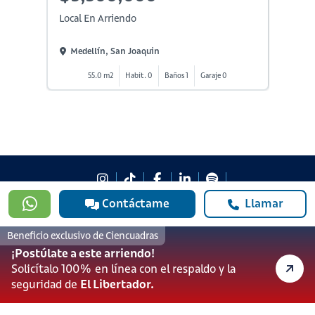
Local En Arriendo
Local E
Medellín, San Joaquin
Medel
55.0 m2
Habit. 0
Baños 1
Garaje 0
1
Contáctame
Llamar
#923
601 3905331
Beneficio exclusivo de Ciencuadras
lineadesoporte923@serviciosbolivar.com
¡Postúlate a este arriendo!
Canales de preferencia
Solicítalo 100% en línea con el respaldo y la
Preguntas frecuentes
seguridad de
El Libertador.
Políticas de Cookies