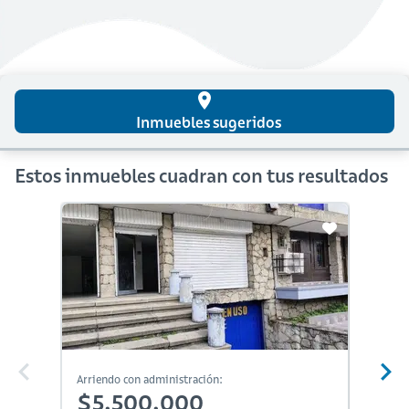
place
Inmuebles sugeridos
Estos inmuebles cuadran con tus resultados
Arriendo con administración:
Arriendo
$5,500,000
$4,