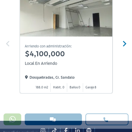
Arriendo con administración:
Arriendo
$4,100,000
$4,
Local En Arriendo
Local E
Dosquebradas, Cr. Sandalo
Perei
188.0 m2
Habit. 0
Baños 0
Garaje 8
8