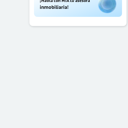
¡Habla con MIA tu asesora
inmobiliaria!