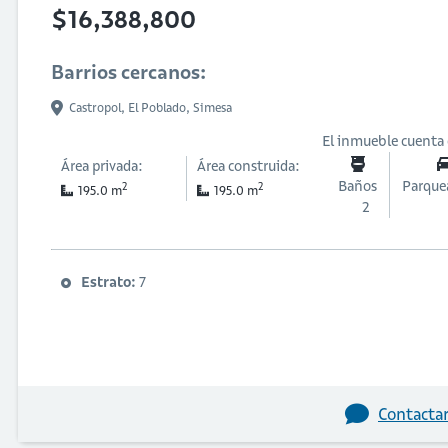
$16,388,800
Barrios cercanos:
Castropol,
El Poblado,
Simesa
El inmueble cuenta
Área privada:
Área construida:
Baños
Parque
2
2
195.0 m
195.0 m
2
Estrato:
7
Contactar