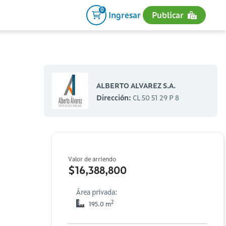
0
Ingresar
Publicar
ALBERTO ALVAREZ S.A.
Dirección:
CL 50 51 29 P 8
Valor de arriendo
$16,388,800
Área privada:
2
195.0 m