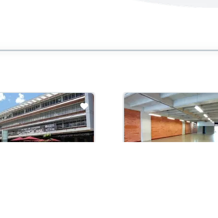
con administración:
Arriendo con administración:
003,800
$16,003,800
 Arriendo
Local En Arriendo