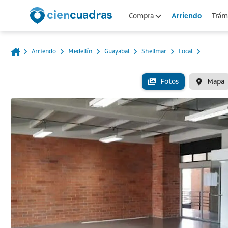
Arriendo
Compra
Trámi
Arriendo
Medellín
Guayabal
Shellmar
Local
Fotos
Mapa