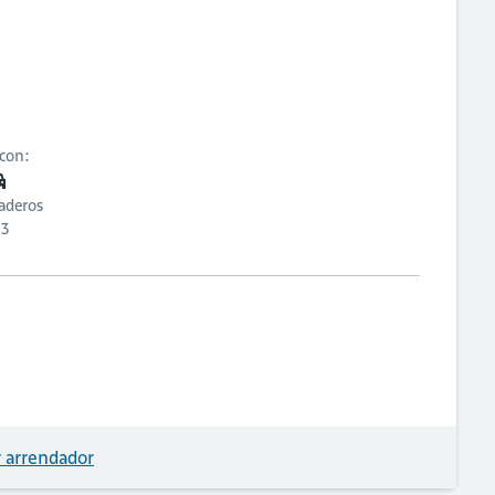
 con:
aderos
3
 arrendador