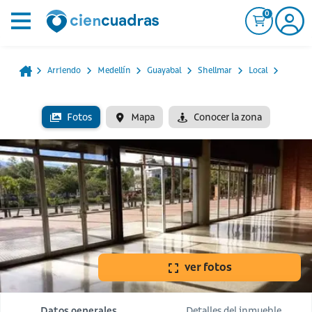
0
Arriendo
Medellín
Guayabal
Shellmar
Local
Fotos
Mapa
Conocer la zona
ver fotos
Datos generales
Detalles del inmueble