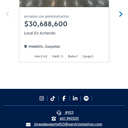
En Constr
Arriendo con administración:
Arriendo
$30,688,600
$28
Local En Arriendo
Local E
Medellín, Guayabal
Medel
466.0 m2
Habit. 0
Baños 1
Garaje 0
38
#923
601 3905331
lineadesoporte923@serviciosbolivar.com