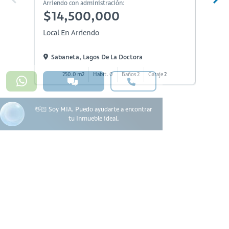
Arriendo con administración:
Arriendo
$14,500,000
$15
Local En Arriendo
Local E
Sabaneta, Lagos De La Doctora
Saban
250.0 m2
Habit. 0
Baños 2
Garaje 2
1
👋🏻 Soy MIA. Puedo ayudarte a encontrar
tu Inmueble ideal.
#923
601 3905331
lineadesoporte923@serviciosbolivar.com
Canales de preferencia
Preguntas frecuentes