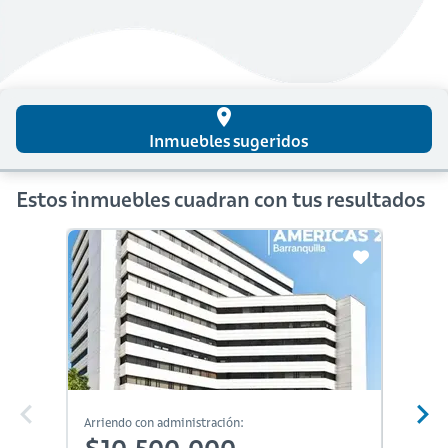
place
Inmuebles sugeridos
Estos inmuebles cuadran con tus resultados
En Constr
Arriendo con administración:
Arriendo
$10,500,000
$11