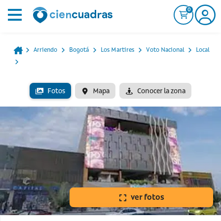
0
Arriendo
Bogotá
Los Martires
Voto Nacional
Local
Fotos
Mapa
Conocer la zona
ver fotos