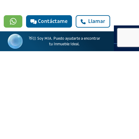
Contáctame
Llamar
👋🏻 Soy MIA. Puedo ayudarte a encontrar
tu Inmueble ideal.
#923
601 3905331
lineadesoporte923@serviciosbolivar.com
Canales de preferencia
Preguntas frecuentes
Políticas de Cookies
Términos y Condiciones
Política de Tratamiento de Datos Personales
Vigilado Superintendencia de Industria y Comercio (SIC)
Ciencuadras 2026 © - Servicios Bolívar S.A. NIT:
900.311.092-7. Dirección de notificaciones: Av. Cl 26 # 69 76