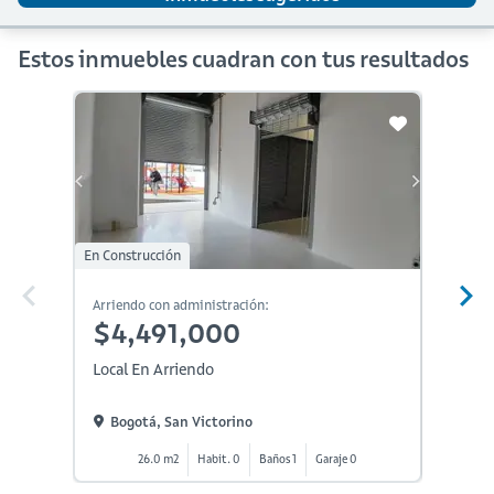
Estos inmuebles cuadran con tus resultados
En Construcción
Arriendo con administración:
Arriendo
$4,491,000
$4,
Local En Arriendo
Local E
Bogotá, San Victorino
Bogot
26.0 m2
Habit. 0
Baños 1
Garaje 0
2