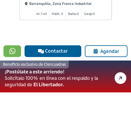
Barranquilla, Zona Franca Industrial
Barra
44.7 m2
Habit. 0
Baños 0
Garaje 0
2
Contactar
Agendar
Beneficio exclusivo de Ciencuadras
¡Postúlate a este arriendo!
#923
601 3905331
Solicítalo 100% en línea con el respaldo y la
lineadesoporte923@serviciosbolivar.com
seguridad de
El Libertador.
Canales de preferencia
Preguntas frecuentes
Políticas de Cookies
Términos y Condiciones
Política de Tratamiento de Datos Personales