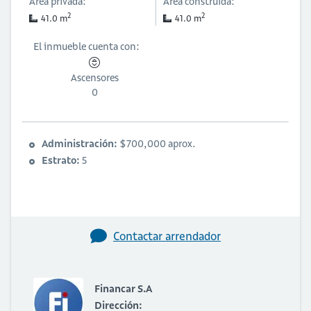
Área privada:
Área construida:
2
2
41.0 m
41.0 m
El inmueble cuenta con:
Ascensores
0
Administración:
$700,000 aprox.
Estrato:
5
Contactar arrendador
Financar S.A
Dirección: