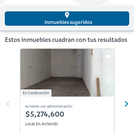
place
Inmuebles sugeridos
Estos inmuebles cuadran con tus resultados
En Construcción
En Constr
Arriendo con administración:
Arriendo
$5,274,600
$5,
Local En Arriendo
Local E