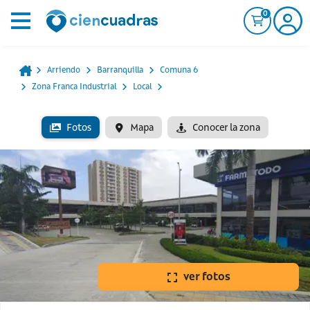
0
Arriendo
Barranquilla
Comuna 6
Zona Franca Industrial
Local
Fotos
Mapa
Conocer la zona
ver fotos